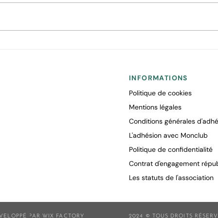
Vigilance rouge canicule :
Déco
fermeture de l’USVA
l’USV
INFORMATIONS
Politique de cookies
Mentions légales
Conditions générales d'adhé
L'adhésion avec Monclub
Politique de confidentialité
Contrat d'engagement répub
Les statuts de l'association
VELOPPÉ PAR WIX FACTORY
2024 © TOUS DROITS RÉSER