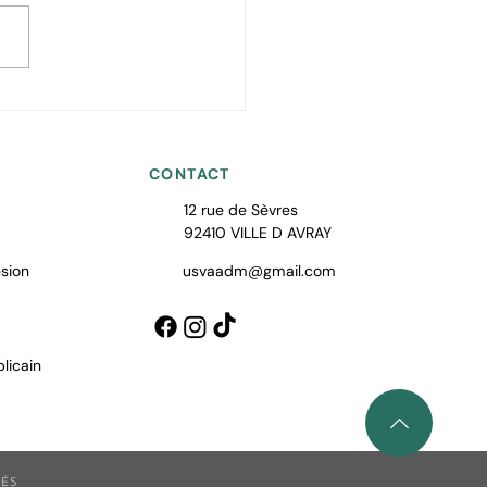
uvrez le Pickleball avec
A ! 🎾
CONTACT
12 rue de Sèvres
92410 VILLE D AVRAY
sion
usvaadm@gmail.com
licain
VÉS