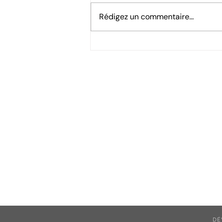
Rédigez un commentaire...
Les inscriptions à l’USVA
sont ouvertes !
DÉ