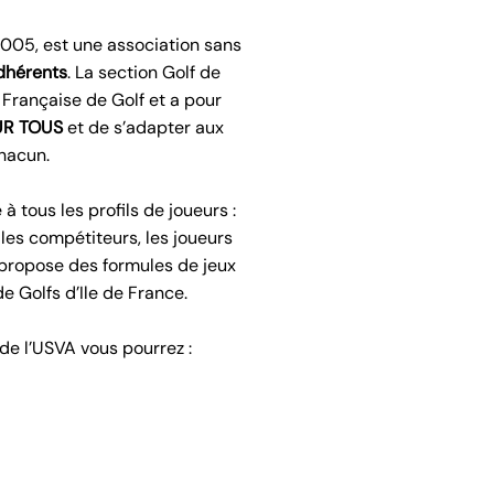
Lupin, Le golf de Fourqueux
le golf du Tremblay sur Ma
2005, est une association sans
dhérents
. La section Golf de
n Française de Golf et a pour
Faire de la compé
UR TOUS
et de s’adapter aux
La section Golf de l’USVA 
hacun.
compétition, de participe
officielles organisées par
à tous les profils de joueurs :
As (Association des Associ
section golf de l’USVA).
 les compétiteurs, les joueurs
propose des formules de jeux
e Golfs d’Ile de France.
Vivre un Golf Lu
La section Golf de l’USV
 de l’USVA vous pourrez :
jeux variées, ludiques ada
olf
Participer à des 
e des
formules d’entraînement
ls
dispensés par des Pros
La section golf de l’USV
ux pour les enfants et carte
golfiques en France ou à 