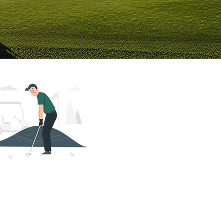
nditions
tives
 a mis en place une dizaine de
 à proximité de Ville d’Avray (Le Paris
f du Haras de Jardy, Le golf du Haras