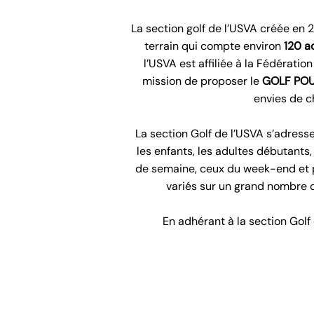
La section golf de l’USVA créée en 
terrain qui compte environ
120 a
l’USVA est affiliée à la Fédératio
mission de proposer le
GOLF PO
envies de c
La section Golf de l’USVA s’adresse 
les enfants, les adultes débutants,
de semaine, ceux du week-end et 
variés sur un grand nombre d
En adhérant à la section Golf
Prendre des cours de G
La section Golf de l’USVA propos
sur l’année ou des
stages ponctue
diplômés avec passage des drapea