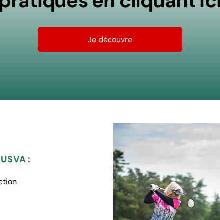
pratiques en cliquant ic
Je découvre
’USVA :
ction