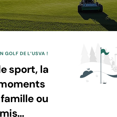
N GOLF DE L’USVA !
e sport, la
s moments
Bénéficier de co
famille ou
tarifaires attrac
La section Golf de l’USVA
amis…
conventions avec des golfs
Golf Country Club, Le gol