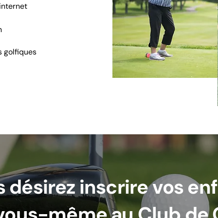
internet
n
s golfiques
 désirez inscrire vos en
vous-même au Club de 