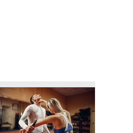
l'information au corps. Ce temps est
plus ou moins long, pour développer de
nouveaux schémas neuro-musculaires,
selon que l'on ait déjà une pratique des
arts martiaux préalables, ou non. Une
fois les fondamentaux acquis, le corps
et l'esprit ne font plus qu'un dans
l'exécution des mouvements, ce qui
permet de développer les schémas
moteurs, et donc, les réponses
spontanées à des stimuli.