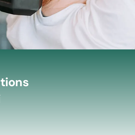
tions
i