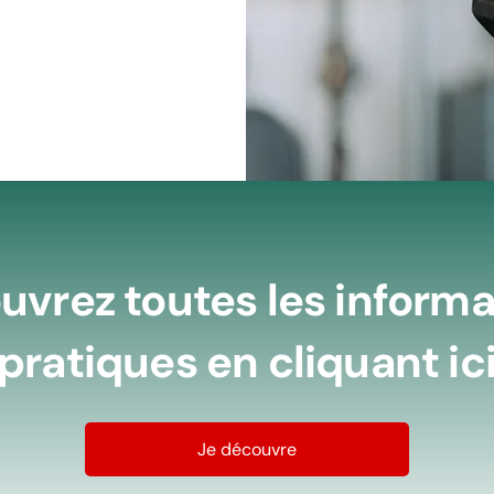
uvrez toutes les informa
pratiques en cliquant ic
Je découvre