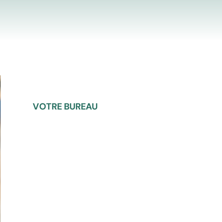
VOTRE BUREAU​
Geneviève Dupré
Responsable de section
Francoise Detolle-Boulard
Trésorière
Nous contacter