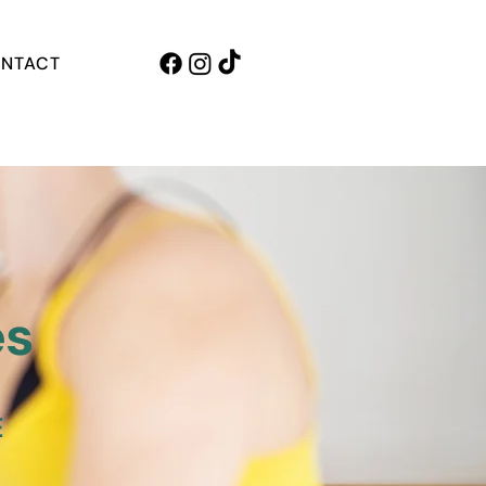
NTACT
es
É