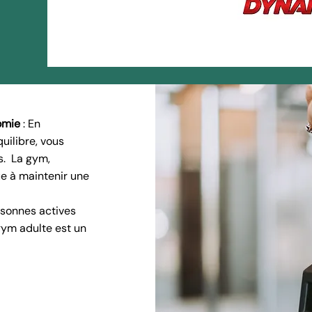
nomie
: En
uilibre, vous
s. La gym,
e à maintenir une
ersonnes actives
gym adulte est un
us !