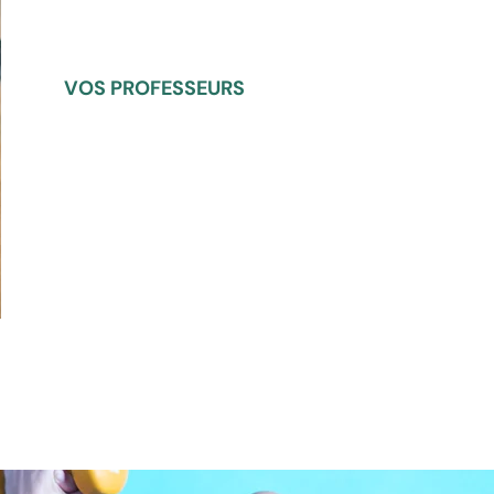
genevieve.dupre12@orange.fr
VOS PROFESSEURS
Richard Pactole Birach
Brevet d'Etat
Olivier Vagnon
BPJEPS ATP