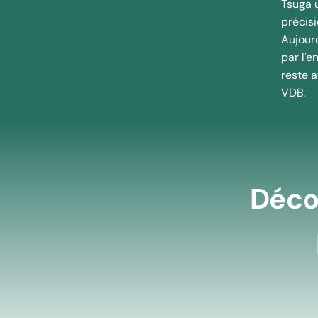
Tsuga u
précis
Aujourd
par l'e
reste 
VDB.
Déco