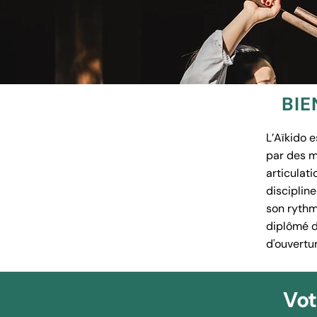
BIE
L’Aïkido e
par des m
articulati
discipline
son rythm
diplômé d'
d'ouvertu
Vot