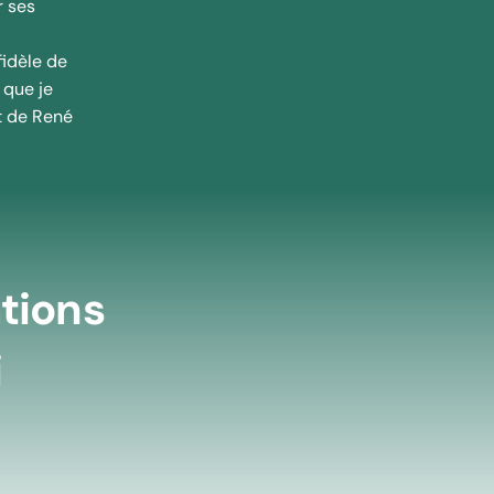
r ses
fidèle de
 que je
t de René
tions
i