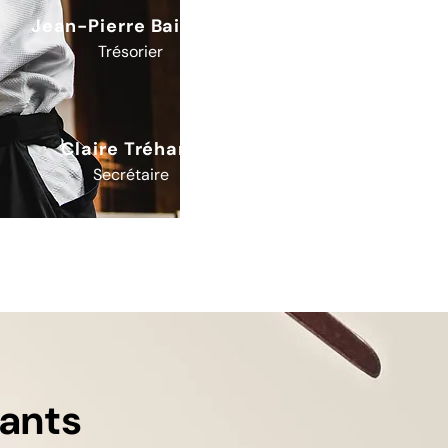
Jean-Pierre Baissin,
Trésorier
Claire Tréhard
Secrétaire
fants