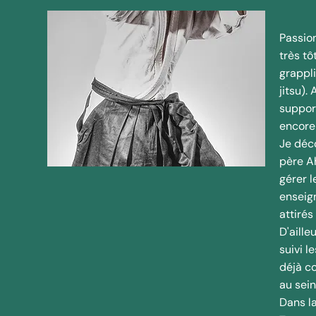
Passio
très tô
grappli
jitsu).
support
encore 
Je déco
père Ah
gérer l
enseig
attiré
D'aille
suivi l
déjà co
au sein
Dans la