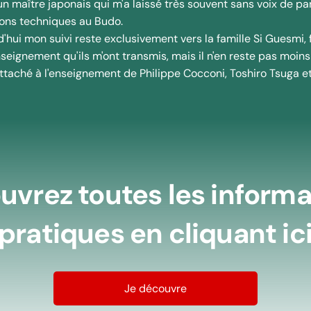
n maître japonais qui m'a laissé très souvent sans voix de pa
ions techniques au Budo.
'hui mon suivi reste exclusivement vers la famille Si Guesmi, 
nseignement qu'ils m'ont transmis, mais il n'en reste pas moins
attaché à l'enseignement de Philippe Cocconi, Toshiro Tsuga e
uvrez toutes les informa
pratiques en cliquant ic
Je découvre