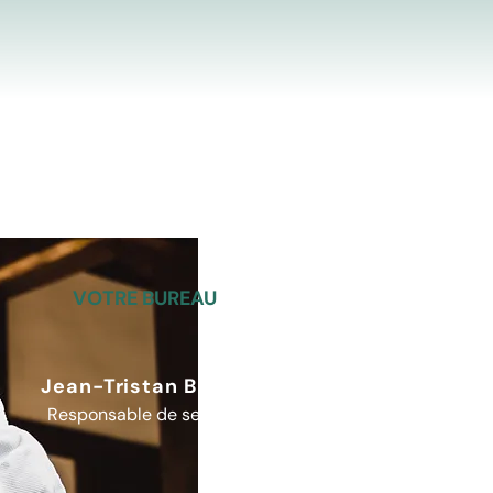
VOTRE BUREAU​
Jean-Tristan Buey,
Responsable de section