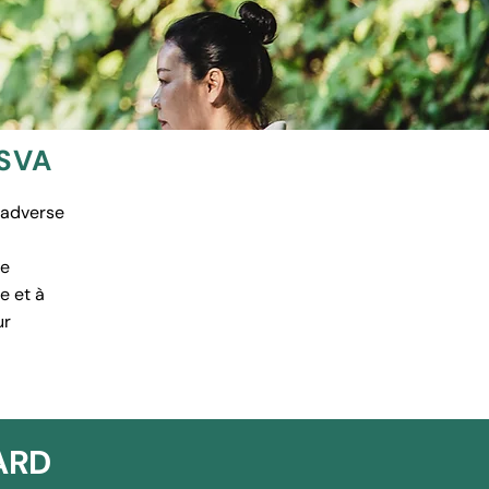
USVA
e adverse
ne
e et à
ur
LARD