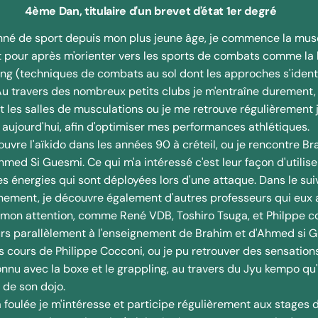
4ème Dan, titulaire d'un brevet d'état 1er degré
nné de sport depuis mon plus jeune âge, je commence la mus
t pour après m'orienter vers les sports de combats comme la 
ng (techniques de combats au sol dont les approches s'identif
 Au travers des nombreux petits clubs je m'entraîne durement,
 les salles de musculations ou je me retrouve régulièrement 
aujourd'hui, afin d'optimiser mes performances athlétiques.
uvre l'aïkido dans les années 90 à créteil, ou je rencontre Br
med Si Guesmi. Ce qui m'a intéressé c'est leur façon d'utilise
es énergies qui sont déployées lors d'une attaque. Dans le suiv
nement, je découvre également d'autres professeurs qui eux 
s mon attention, comme René VDB, Toshiro Tsuga, et Philppe c
urs parallèlement à l'enseignement de Brahim et d'Ahmed si Gu
es cours de Philippe Cocconi, ou je pu retrouver des sensations
nnu avec la boxe et le grappling, au travers du Jyu kempo qu'
 de son dojo.
 foulée je m'intéresse et participe régulièrement aux stages 