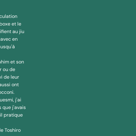
culation
boxe et le
ient au jiu
 avec en
jusqu'à
ahim et son
r ou de
i de leur
aussi ont
occoni.
esmi, j'ai
 que j'avais
il pratique
de Toshiro