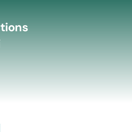
tions
i