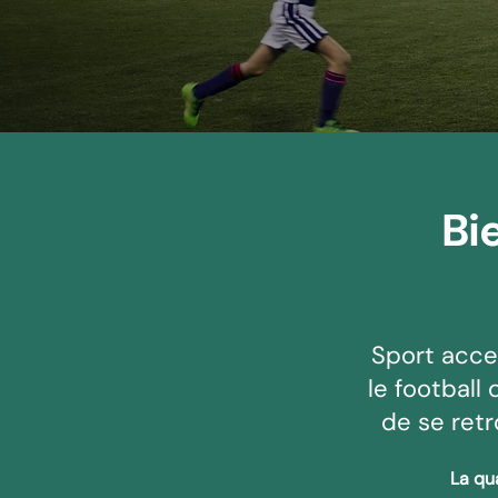
Bi
Sport acces
le football 
de se retr
La qua