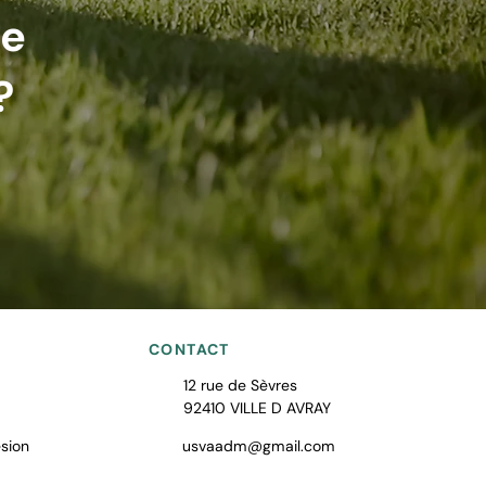
de
?
CONTACT
12 rue de Sèvres
92410 VILLE D AVRAY
sion
usvaadm@gmail.com