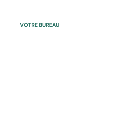
VOTRE BUREAU​
Nous contacter
football.usva@gmail.com