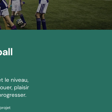
all
t le niveau,
ouer, plaisir
progresser.
projet