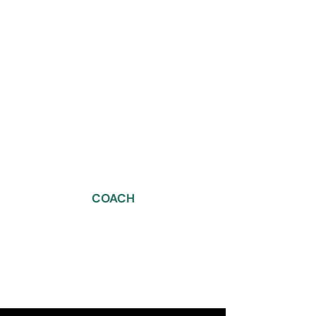
Quentin Azières
Responsable de section
Mehdi Jarari
Responsable Adjoint
Nous contacter
futsal.usva@gmail.com
COACH
Billy Audat