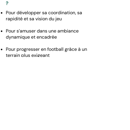
?
Pour développer sa coordination, sa
rapidité et sa vision du jeu
Pour s’amuser dans une ambiance
dynamique et encadrée
Pour progresser en football grâce à un
terrain plus exigeant
Pour pratiquer un sport collectif
accessible en toutes saisons
Que vous soyez débutant ou joueur
confirmé, vous trouverez votre
place dans cette nouvelle section,
qui s’adresse aussi bien aux jeunes
qu’aux adultes, avec des créneaux