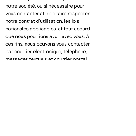
notre société, ou si nécessaire pour
vous contacter afin de faire respecter
notre contrat d'utilisation, les lois
nationales applicables, et tout accord
que nous pourrions avoir avec vous. À
ces fins, nous pouvons vous contacter
par courrier électronique, téléphone,
messages textuels et courrier postal.
Si vous ne souhaitez plus que nous
traitions vos données, veuillez nous
contacter à :
usvaadm@gmail.com
ou nous envoyer un courrier à 12 rue
de Sèvres, 92410 VILLE D AVRAY.
Nous nous réservons le droit de
modifier cette politique de
confidentialité à tout moment, aussi